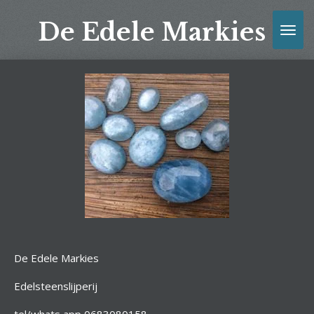
Ga
De Edele Markies
direct
naar
de
hoofdinhoud
De Edele Markies
Edelsteenslijperij