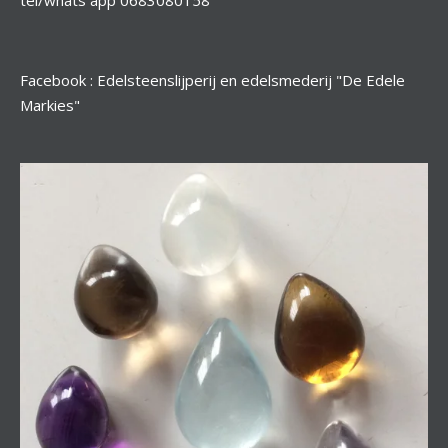
tel/whats app 0683080158
Facebook : Edelsteenslijperij en edelsmederij "De Edele
Markies"