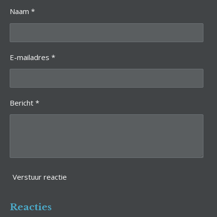
e
Naam *
b
o
o
k
E-mailadres *
Bericht *
Verstuur reactie
Reacties